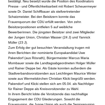
bestätigt. Neu besetzt wurde die Position des Koodinators
Presse - und Öffentlichkeitsarbeit mit Robert Scheuermeyer
sowie Dr. Daniel Schiffbauer als stellvertretender
Schatzmeister. Bei den Beisitzern konnte das
Frauenquorum der CDU erfüllt werden. Von zehn
Beisitzerpositionen entfielen 5 auf weibliche
Bewerberinnen. Die jüngsten Beisitzer sind zwei Mitglieder
der Jungen Union, Christian Wasser (24 J) und Yannick
Müller (23 J).
Zum Erfolg der gut besuchten Veranstaltung trugen mit
ihren Berichten der nominierte Europakandidat Uwe
Pakendorf (aus Rösrath), Bürgermeister Marcus Maria
Mombauer sowie die Landtagsabgeordneten Holger Müller
und Rainer Deppe bei. Als Gäste konnten außerdem die
Stadtverbandsvorsitzenden aus Leichlingen Maurice Winter
sowie aus Wermelskirchen Christian Klicki begrüßt werden.
Pakendorf und Klicki stellen sich am 05.04. als Nachfolger
für Rainer Deppe als Kreisvorsitzender zu Wahl.
In ihrem Bericht lobte die Vorsitzende das nachhaltige
Engagement der CDU Gliederungen. Sowohl die
Frauenunion, die Junge Union als auch die Seniorenunion