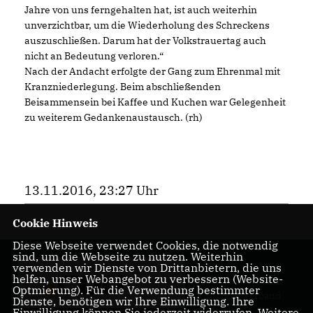
Jahre von uns ferngehalten hat, ist auch weiterhin
unverzichtbar, um die Wiederholung des Schreckens
auszuschließen. Darum hat der Volkstrauertag auch
nicht an Bedeutung verloren.“
Nach der Andacht erfolgte der Gang zum Ehrenmal mit
Kranzniederlegung. Beim abschließenden
Beisammensein bei Kaffee und Kuchen war Gelegenheit
zu weiterem Gedankenaustausch. (rh)
13.11.2016, 23:27 Uhr
Cookie Hinweis
Diese Webseite verwendet Cookies, die notwendig
sind, um die Webseite zu nutzen. Weiterhin
Herzlich
verwenden wir Dienste von Drittanbietern, die uns
helfen, unser Webangebot zu verbessern (Website-
Willkommen beim
Optmierung). Für die Verwendung bestimmter
CDU Stadtverband
Dienste, benötigen wir Ihre Einwilligung. Ihre
Rösrath
Einwilligung können Sie jederzeit widerrufen. Weitere