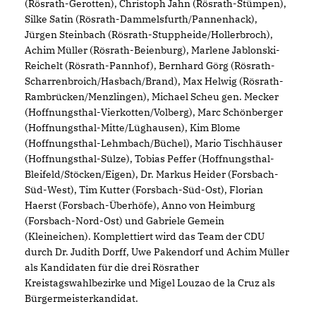
(Rösrath-Gerotten), Christoph Jahn (Rösrath-Stümpen),
Silke Satin (Rösrath-Dammelsfurth/Pannenhack),
Jürgen Steinbach (Rösrath-Stuppheide/Hollerbroch),
Achim Müller (Rösrath-Beienburg), Marlene Jablonski-
Reichelt (Rösrath-Pannhof), Bernhard Görg (Rösrath-
Scharrenbroich/Hasbach/Brand), Max Helwig (Rösrath-
Rambrücken/Menzlingen), Michael Scheu gen. Mecker
(Hoffnungsthal-Vierkotten/Volberg), Marc Schönberger
(Hoffnungsthal-Mitte/Lüghausen), Kim Blome
(Hoffnungsthal-Lehmbach/Büchel), Mario Tischhäuser
(Hoffnungsthal-Sülze), Tobias Peffer (Hoffnungsthal-
Bleifeld/Stöcken/Eigen), Dr. Markus Heider (Forsbach-
Süd-West), Tim Kutter (Forsbach-Süd-Ost), Florian
Haerst (Forsbach-Überhöfe), Anno von Heimburg
(Forsbach-Nord-Ost) und Gabriele Gemein
(Kleineichen). Komplettiert wird das Team der CDU
durch Dr. Judith Dorff, Uwe Pakendorf und Achim Müller
als Kandidaten für die drei Rösrather
Kreistagswahlbezirke und Migel Louzao de la Cruz als
Bürgermeisterkandidat.