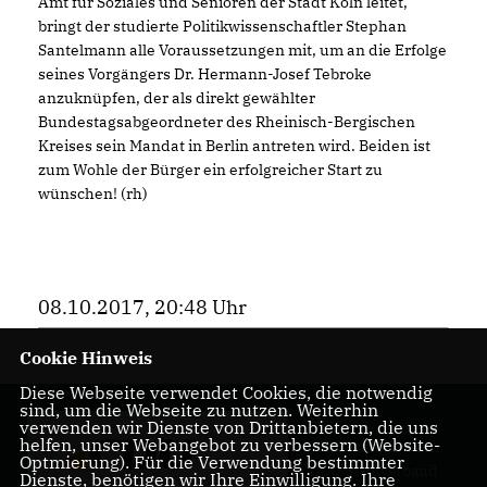
Amt für Soziales und Senioren der Stadt Köln leitet,
bringt der studierte Politikwissenschaftler Stephan
Santelmann alle Voraussetzungen mit, um an die Erfolge
seines Vorgängers Dr. Hermann-Josef Tebroke
anzuknüpfen, der als direkt gewählter
Bundestagsabgeordneter des Rheinisch-Bergischen
Kreises sein Mandat in Berlin antreten wird. Beiden ist
zum Wohle der Bürger ein erfolgreicher Start zu
wünschen! (rh)
08.10.2017, 20:48 Uhr
Cookie Hinweis
Diese Webseite verwendet Cookies, die notwendig
sind, um die Webseite zu nutzen. Weiterhin
Herzlich
verwenden wir Dienste von Drittanbietern, die uns
helfen, unser Webangebot zu verbessern (Website-
Willkommen beim
Optmierung). Für die Verwendung bestimmter
CDU Stadtverband
Dienste, benötigen wir Ihre Einwilligung. Ihre