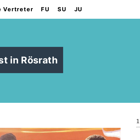
e Vertreter
FU
SU
JU
t in Rösrath
1