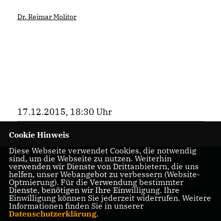
Dr. Reimar Molitor
17.12.2015, 18:30 Uhr
Cookie Hinweis
Diese Webseite verwendet Cookies, die notwendig
sind, um die Webseite zu nutzen. Weiterhin
Herzlich
verwenden wir Dienste von Drittanbietern, die uns
helfen, unser Webangebot zu verbessern (Website-
Willkommen beim
Optmierung). Für die Verwendung bestimmter
CDU Stadtverband
Dienste, benötigen wir Ihre Einwilligung. Ihre
Rösrath
Einwilligung können Sie jederzeit widerrufen. Weitere
Informationen finden Sie in unserer
Datenschutzerklärung
.