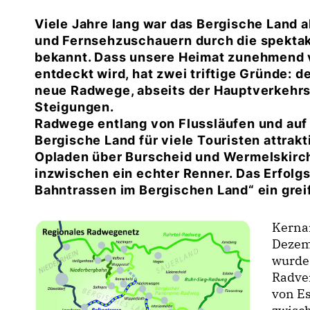
Viele Jahre lang war das Bergische Land al
und Fernsehzuschauern durch die spekta
bekannt. Dass unsere Heimat zunehmend v
entdeckt wird, hat zwei triftige Gründe: d
neue Radwege, abseits der Hauptverkehrs
Steigungen.
Radwege entlang von Flussläufen und auf
Bergische Land für viele Touristen attrak
Opladen über Burscheid und Wermelskirc
inzwischen ein echter Renner. Das Erfolg
Bahntrassen im Bergischen Land“ ein greif
Kernan
Dezem
wurde,
Radve
von E