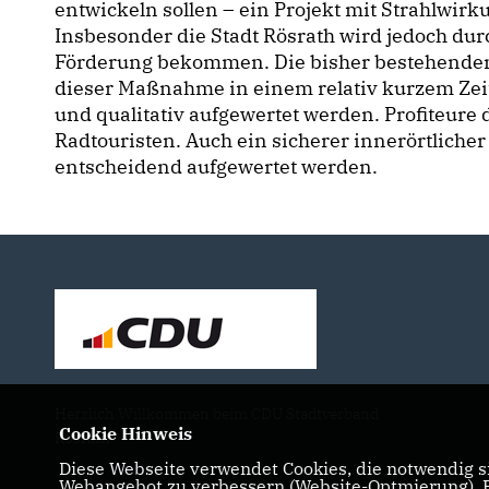
entwickeln sollen – ein Projekt mit Strahlwir
Insbesonder die Stadt Rösrath wird jedoch d
Förderung bekommen. Die bisher bestehende
dieser Maßnahme in einem relativ kurzem Zei
und qualitativ aufgewertet werden. Profiteur
Radtouristen. Auch ein sicherer innerörtlic
entscheidend aufgewertet werden.
Herzlich Willkommen beim CDU Stadtverband
Cookie Hinweis
Rösrath
Diese Webseite verwendet Cookies, die notwendig si
Webangebot zu verbessern (Website-Optmierung). Fü