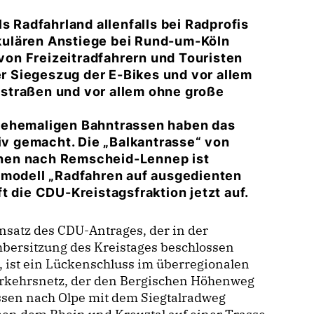
s Radfahrland allenfalls bei Radprofis
kulären Anstiege bei Rund-um-Köln
on Freizeitradfahrern und Touristen
er Siegeszug der E-Bikes und vor allem
straßen und vor allem ohne große
 ehemaligen Bahntrassen haben das
tiv gemacht. Die „Balkantrasse“ von
hen nach Remscheid-Lennep ist
smodell „Radfahren auf ausgedienten
t die CDU-Kreistagsfraktion jetzt auf.
satz des CDU-Antrages, der in der
bersitzung des Kreistages beschlossen
 ist ein Lückenschluss im überregionalen
rkehrsnetz, der den Bergischen Höhenweg
ssen nach Olpe mit dem Siegtalradweg