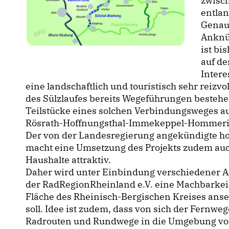
zwisch
entlan
Genau
Anknü
ist bi
auf de
Intere
eine landschaftlich und touristisch sehr reizv
des Sülzlaufes bereits Wegeführungen bestehe
Teilstücke eines solchen Verbindungsweges a
Rösrath-Hoffnungsthal-Immekeppel-Hommerich 
Der von der Landesregierung angekündigte h
macht eine Umsetzung des Projekts zudem au
Haushalte attraktiv.
Daher wird unter Einbindung verschiedener Ak
der RadRegionRheinland e.V. eine Machbarkeits
Fläche des Rheinisch-Bergischen Kreises anse
soll. Idee ist zudem, dass von sich der Fernw
Radrouten und Rundwege in die Umgebung von