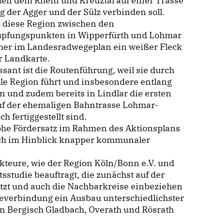
en dem Rhein und Kreuztal auf einer Trasse
g der Agger und der Sülz verbinden soll.
 diese Region zwischen den
pfungspunkten in Wipperfürth und Lohmar
sher im Landesradwegeplan ein weißer Fleck
r Landkarte.
ssant ist die Routenführung, weil sie durch
olle Region führt und insbesondere entlang
n und zudem bereits in Lindlar die ersten
uf der ehemaligen Bahntrasse Lohmar-
fertiggestellt sind.
ohe Fördersatz im Rahmen des Aktionsplans
ch im Hinblick knapper kommunaler
teure, wie der Region Köln/Bonn e.V. und
studie beauftragt, die zunächst auf der
tzt und auch die Nachbarkreise einbeziehen
egeverbindung ein Ausbau unterschiedlichster
 Bergisch Gladbach, Overath und Rösrath